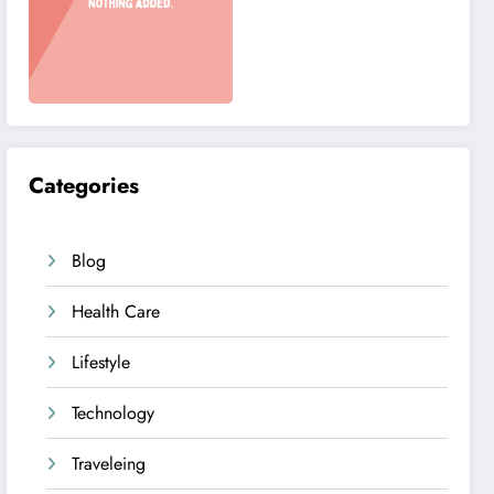
Categories
Blog
Health Care
Lifestyle
Technology
Traveleing