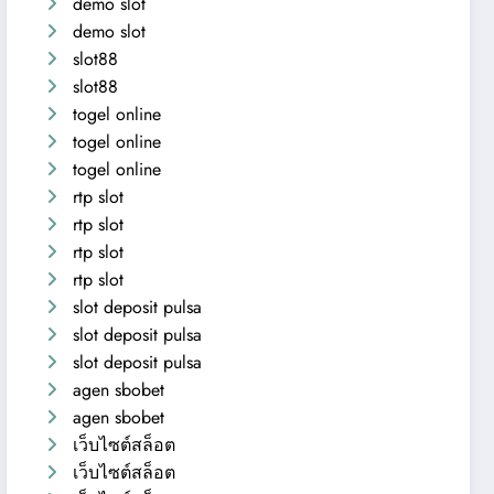
demo slot
demo slot
slot88
slot88
togel online
togel online
togel online
rtp slot
rtp slot
rtp slot
rtp slot
slot deposit pulsa
slot deposit pulsa
slot deposit pulsa
agen sbobet
agen sbobet
เว็บไซต์สล็อต
เว็บไซต์สล็อต