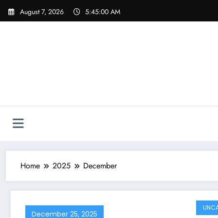
Skip
August 7, 2026
5:45:00 AM
to
content
Home
2025
December
UNCA
December 25, 2025