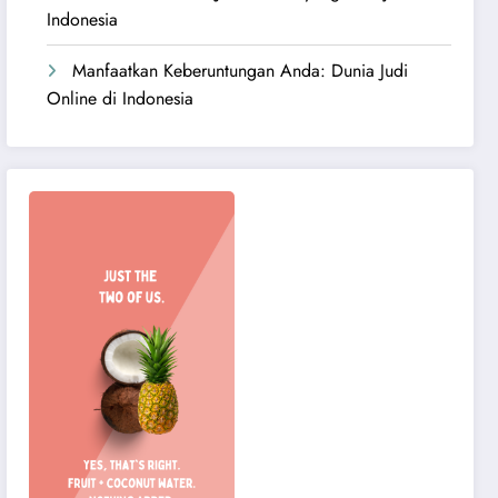
Indonesia
Manfaatkan Keberuntungan Anda: Dunia Judi
Online di Indonesia