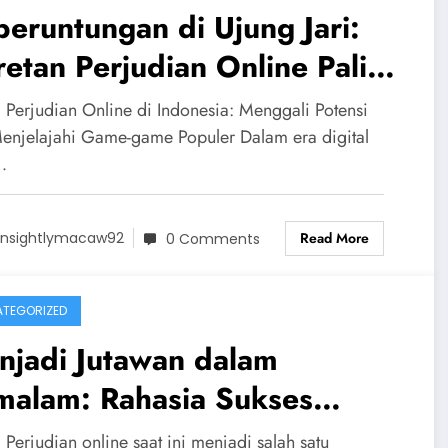
eruntungan di Ujung Jari:
etan Perjudian Online Paling
uler di Indonesia
] Perjudian Online di Indonesia: Menggali Potensi
enjelajahi Game-game Populer Dalam era digital
…
Read More
nsightlymacaw92
0 Comments
TEGORIZED
njadi Jutawan dalam
malam: Rahasia Sukses
judi Online di Indonesia
 Perjudian online saat ini menjadi salah satu