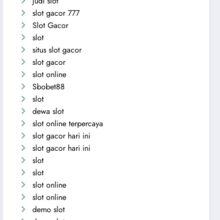
judi slot
slot gacor 777
Slot Gacor
slot
situs slot gacor
slot gacor
slot online
Sbobet88
slot
dewa slot
slot online terpercaya
slot gacor hari ini
slot gacor hari ini
slot
slot
slot online
slot online
demo slot