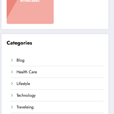
Categories
Blog
Health Care
Lifestyle
Technology
Traveleing