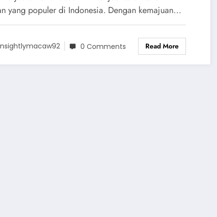
an yang populer di Indonesia. Dengan kemajuan…
Read More
nsightlymacaw92
0 Comments